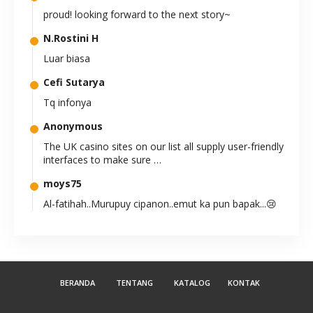
proud! looking forward to the next story~
N.Rostini H
Luar biasa
Cefi Sutarya
Tq infonya
Anonymous
The UK casino sites on our list all supply user-friendly
interfaces to make sure …
moys75
Al-fatihah..Murupuy cipanon..emut ka pun bapak...😢
😭
Anonymous
teruslah berkarya. sangat bermanfaat
BERANDA
TENTANG
KATALOG
KONTAK
Suryajow
Kereeeens kak.. 8-)